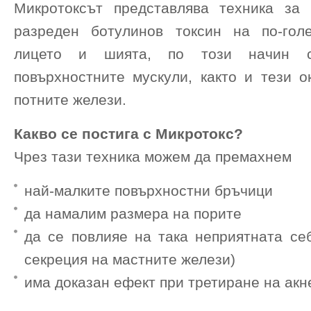
Микротоксът представлява техника за
разреден ботулинов токсин на по-гол
лицето и шията, по този начин с
повърхностните мускули, както и тези о
потните желези.
Какво се постига с Микротокс?
Чрез тази техника можем да премахнем
най-малките повърхностни бръчици
да намалим размера на порите
да се повлияе на така неприятната се
секреция на мастните желези)
има доказан ефект при третиране на акн