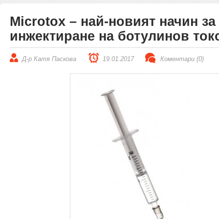
Microtox – най-новият начин за
инжектиране на ботулинов ток
Д-р Катя Паскова
19.01.2017
Коментари (0)