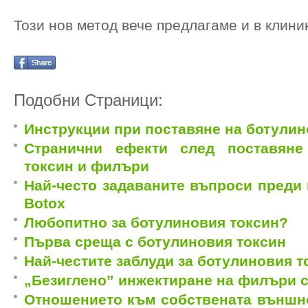
Този нов метод вече предлагаме и в клини
Подобни Страници:
Инструкции при поставяне на ботулин
Странични ефекти след поставяне
токсин и филъри
Най-често задаваните въпроси преди
Botox
Любопитно за ботулиновия токсин?
Първа среща с ботулиновия токсин
Най-честите заблуди за ботулиновия т
„Безиглено” инжектиране на филъри 
Отношението към собствената външно