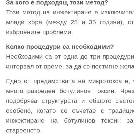
За кого е подходящ този метод?
Този метод на инжектиране е изключите
млади хора (между 25 и 35 години), с
изброените проблеми.
Колко процедури са необходими?
Необходими са от една до три процедури
интервал от време, за да се постигне жел
Едно от предимствата на микротокса е, 
много разреден ботулинов токсин. Чре
подобрява структурата и общото състо
особено, когато се съчетае с традиц
инжектиране на ботулинов токсин з
стареенето.