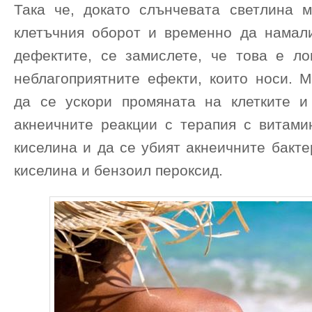
Така че, докато слънчевата светлина 
клетъчния оборот и временно да намал
дефектите, се замислете, че това е л
неблагоприятните ефекти, които носи. М
да се ускори промяната на клетките и
акнеичните реакции с терапия с витами
киселина и да се убият акнеичните бакт
киселина и бензоил пероксид.