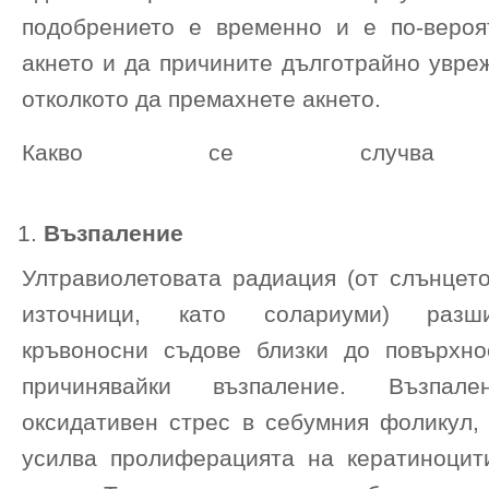
подобрението е временно и е по-веро
акнето и да причините дълготрайно увре
отколкото да премахнете акнето.
Какво се случва в
Възпаление
Ултравиолетовата радиация (от слънцето
източници, като солариуми) разш
кръвоносни съдове близки до повърхно
причинявайки възпаление. Възпале
оксидативен стрес в себумния фоликул, 
усилва пролиферацията на кератиноцит