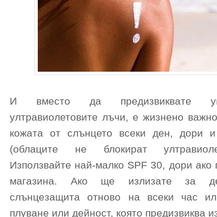
И вместо да предизвиквате ув
ултравиолетовите лъчи, е жизнено важно
кожата от слънцето всеки ден, дори 
(облаците не блокират ултравиоле
Използвайте най-малко SPF 30, дори ако 
магазина. Ако ще излизате за де
слънцезащита отново на всеки час ил
плуване или дейност, която предизвиква и