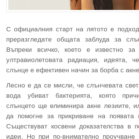
С официалния старт на лятото е подхо
преразгледате общата заблуда за слъ
Въпреки всичко, което е известно за
ултравиолетовата радиация, идеята, ч
слънце е ефективен начин за борба с акн
Лесно е да се мисли, че слънчевата све
вода убиват бактерията, която прич
слънцето ще елиминира акне лезиите, и
да помогне за прикриване на появата 
Съществуват косвени доказателства в п
идеи. Но при по-внимателно проучване 