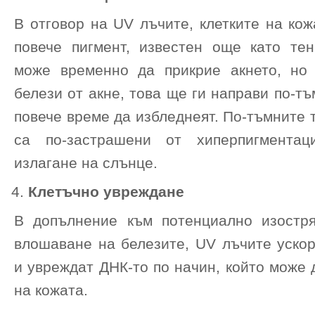
В отговор на UV лъчите, клетките на ко
повече пигмент, известен още като тен
може временно да прикрие акнето, но
белези от акне, това ще ги направи по-т
повече време да избледнеят. По-тъмните 
са по-застрашени от хиперпигментац
излагане на слънце.
Клетъчно увреждане
В допълнение към потенциално изостр
влошаване на белезите, UV лъчите ускор
и увреждат ДНК-то по начин, който може 
на кожата.