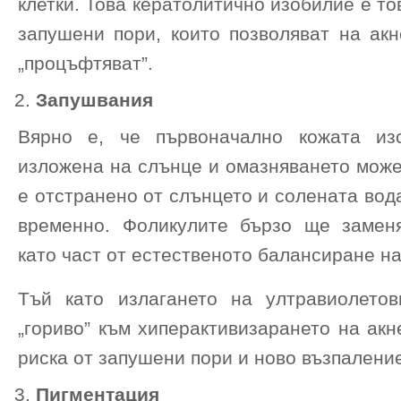
клетки. Това кератолитично изобилие е то
запушени пори, които позволяват на акн
„процъфтяват”.
Запушвания
Вярно е, че първоначално кожата изс
изложена на слънце и омазняването може
е отстранено от слънцето и солената вода
временно. Фоликулите бързо ще замен
като част от естественото балансиране на
Тъй като излагането на ултравиолето
„гориво” към хиперактивизарането на акн
риска от запушени пори и ново възпалени
Пигментация