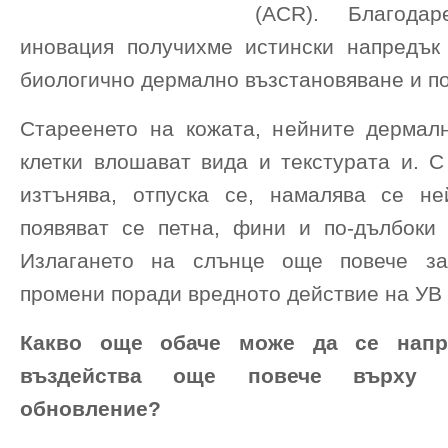
(ACR). Благода
иновация получихме истински напредък
биологично дермално възстановяване и п
Стареенето на кожата, нейните дермал
клетки влошават вида и текстурата и. С
изтънява, отпуска се, намалява се не
появяват се петна, фини и по-дълбоки 
Излагането на слънце още повече за
промени поради вредното действие на УВ 
Какво още обаче може да се напр
въздейства още повече върху 
обновление?