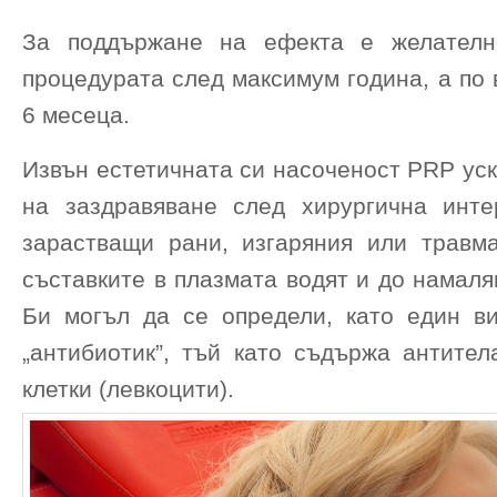
За поддържане на ефекта е желателн
процедурата след максимум година, а по
6 месеца.
Извън естетичната си насоченост PRP ус
на заздравяване след хирургична инте
зарастващи рани, изгаряния или травма
съставките в плазмата водят и до намаля
Би могъл да се определи, като един в
„антибиотик”, тъй като съдържа антител
клетки (левкоцити).