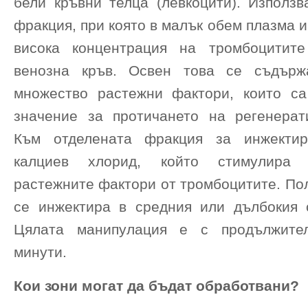
бели кръвни телца (левкоцити). Използв
фракция, при която в малък обем плазма и
висока концентрация на тромбоцитите
венозна кръв. Освен това се съдърж
множество растежни фактори, които с
значение за протичането на регенерат
Към отделената фракция за инжекти
калциев хлорид, който стимулира 
растежните фактори от тромбоцитите. По
се инжектира в средния или дълбокия 
Цялата манипулация е с продължите
минути.
Кои зони могат да бъдат обработвани?