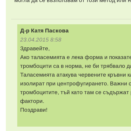
могла да се възползвам от този метод или 
Д-р Катя Паскова
23.04.2015 8:58
Здравейте,
Ако таласемията е лека форма и показат
тромбоцити са в норма, не би трябвало д
Таласемията атакува червените кръвни кл
изолират при центрофугирането. Важни 
тромбоцитите, тъй като там се съдържат
фактори.
Поздрави!