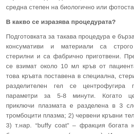
средна степен на биологично или фотост
В какво се изразява процедурата?
Подготовката за такава процедура е бърза
консумативи и материали са строго
стерилни и са фабрично приготвени. Пр
се взимат около 10 мл кръв от пациент
това кръвта поставена в специална, стер
разделителен гел се центрофугира 
параметри за 5-8 минути. Когато це
приключи плазмата е разделена в 3 сл
тромбоцити плазма; 2) червени кръвни тел
3) т.нар. “buffy coat” – фракция богата