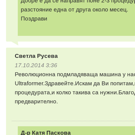
Добре е да се направят поне 2-3 процеду
разстояние една от друга около месец.
Поздрави
Светла Русева
17.10.2014 3:36
Революционна подмладяваща машина у на
Ultraformer.Здравейте.Искам да Ви попитам,
процедурата,и колко такива са нужни.Благ
предварително.
Д-р Катя Паскова