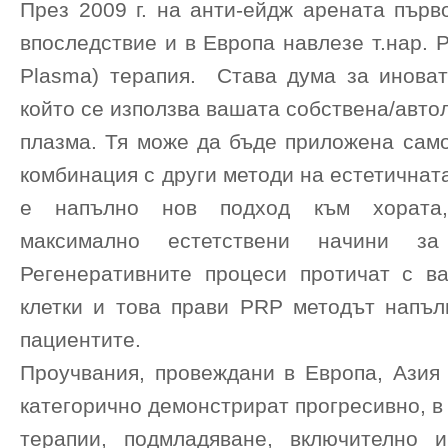
През 2009 г. на анти-ейдж арената първ
впоследствие и в Европа навлезе т.нар. P
Plasma) терапия. Става дума за иноват
който се използва вашата собствена/авто
плазма. Тя може да бъде приложена само
комбинация с други методи на естетичнат
е напълно нов подход към хората,
максимално естетствени начини за 
Регенеративните процеси протичат с в
клетки и това прави PRP методът напъл
пациентите.
Проучвания, провеждани в Европа, Ази
категорично демонстрират прогресивно, в 
терапии, подмладяване, включително 