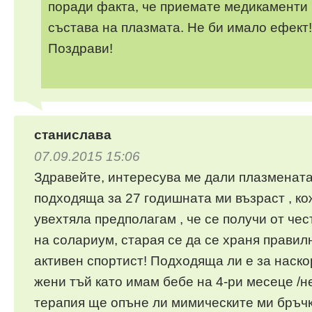
поради факта, че приемате медикаменти 
състава на плазмата. Не би имало ефект!
Поздрави!
станислава
07.09.2015 15:06
Здравейте, интересува ме дали плазмената
подходяща за 27 годишната ми възраст , ко
увехтяла предполагам , че се получи от че
на солариум, старая се да се храня правил
активен спортист! Подходяща ли е за наск
жени тъй като имам бебе на 4-ри месеце /не
терапия ще опъне ли мимическите ми бръчк