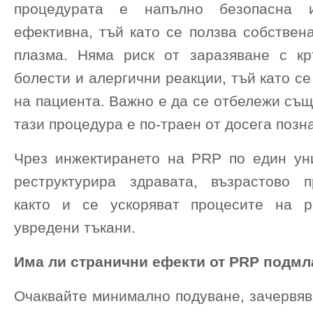
процедурата е напълно безопасна и
ефективна, тъй като се ползва собствен
плазма. Няма риск от заразяване с к
болести и алергични реакции, тъй като се
на пациента. Важно е да се отбележи същ
тази процедура е по-траен от досега позн
Чрез инжектирането на PRP по един ун
реструктурира здравата, възрастово 
както и се ускоряват процесите на р
увредени тъкани.
Има ли странични ефекти от
PRP подмл
Очаквайте минимално подуване, зачервяв