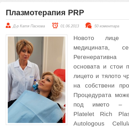
Плазмотерапия PRP
Д-р Катя Паскова
01.06.2013
50 коментара
Новото лице 
медицината, 
Регенеративна
основата и стои 
лицето и тялото ч
на собствени про
Процедурата може
под името – П
Platelet Rich Pl
Autologous Cellul