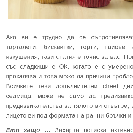
Ако ви е трудно да се съпротивляват
тарталети, бисквитки, торти, пайове
изкушения, тази статия е точно за вас. П
със сладкиши е ОК, когато е с умерено
прекалява и това може да причини пробле
Всичките тези допълнителни cheet дн
седмица, може не само да предизвика
предизвикателства за тялото ви отвътре, 
лицето ви под формата на ранни бръчки и
Ето защо …
Захарта потиска активно