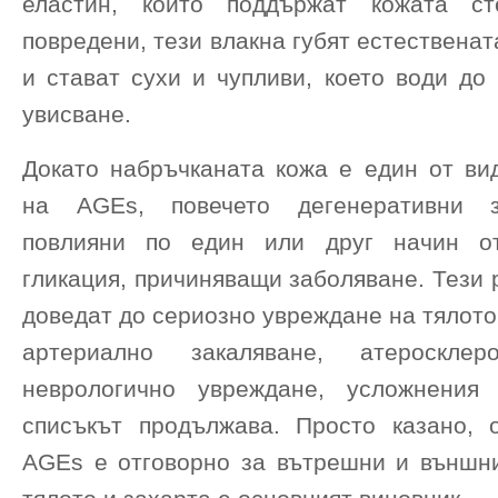
еластин, които поддържат кожата ст
повредени, тези влакна губят естественат
и стават сухи и чупливи, което води до
увисване.
Докато набръчканата кожа е един от ви
на AGEs, повечето дегенеративни з
повлияни по един или друг начин о
гликация, причиняващи заболяване. Тези 
доведат до сериозно увреждане на тялото
артериално закаляване, атеросклеро
неврологично увреждане, усложнени
списъкът продължава. Просто казано, 
AGEs е отговорно за вътрешни и външн