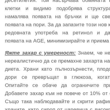
десетилетия. Той насърчава обмяната
клетки и видимо подобрява структур
намалява появата на бръчки и ще св
появата на пори. За да запазите този нов 
редовната употреба на ретинол и да
появата на AGE, минимизирайте и приема 
Яжте захар с умереност:
Знаем, че не
нереалистично да се премахне захарта н
диета. Храни като пълнозърнести, плод
дори се превръщат в глюкоза, когат
Опитайте се обаче да ограничите пр
Добавете захар към не повече от 10% от
Също така наблюдавайте и скрити рафи
храните, като сироп от царевица с висо