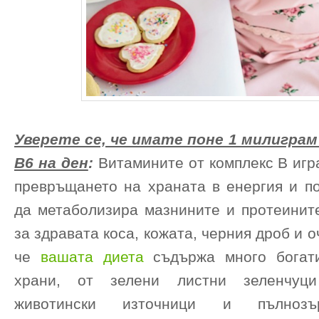
Уверете се, че имате поне 1 милигра
В6 на ден
:
Витамините от комплекс В игр
превръщането на храната в енергия и по
да метаболизира мазнините и протеините
за здравата коса, кожата, черния дроб и о
че
вашата диета
съдържа много богат
храни, от зелени листни зеленчуци
животински източници и пълнозъ