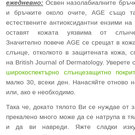
ежедневно:
Освен назолабиалните бръчки
и бръчките около очите, AGE също та
естествените антиоксидантни ензими на 
оставят кожата уязвима от слънче
Значително повече AGE се срещат в кожа
слънце, отколкото в защитената кожа, с
на British Journal of Dermatology. Уверете 
широкоспектърно слънцезащитно покри
малко 30, всеки ден. Нанасяйте отново н
или, ако е необходимо.
Така че, докато тялото Ви се нуждае от з
прекалено много може да се натрупа в тя
и да ви навреди. Яжте сладки изк