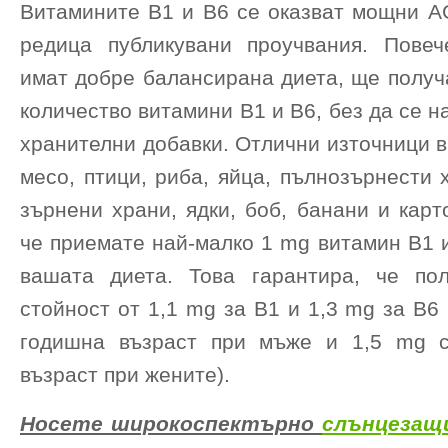
Витамините В1 и В6 се оказват мощни A
редица публикувани проучвания. Повеч
имат добре балансирана диета, ще получ
количество витамини В1 и В6, без да се н
хранителни добавки. Отлични източници 
месо, птици, риба, яйца, пълнозърнести 
зърнени храни, ядки, боб, банани и карт
че приемате най-малко 1 mg витамин В1 
вашата диета. Това гарантира, че по
стойност от 1,1 mg за B1 и 1,3 mg за B6 
годишна възраст при мъже и 1,5 mg с
възраст при жените).
Носете широкоспектърно
слънцезащ