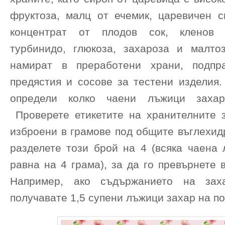
фруктоза, малц от ечемик, царевичен си
концентрат от плодов сок, кленов 
турбинидо, глюкоза, захароза и малто
намират в преработени храни, подпра
предястия и сосове за тестени изделия.
определи колко чаени лъжици захар
Проверете етикетите на хранителните з
изброени в грамове под общите въглехид
разделете този брой на 4 (всяка чаена 
равна на 4 грама), за да го превърнете 
Например, ако съдържанието на зах
получавате 1,5 супени лъжици захар на по