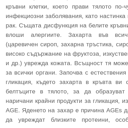
кръвни клетки, което прави тялото по-ч
инфекциозни заболявания, като настинка и
рак. Същата дисфункция на белите кръвн
влоши алергиите. Захарта във вси
(царевичен сироп, захарна тръстика, сир
високо съдържание на фруктоза, изкуств
и др.) уврежда кожата. Всъщност тя мож
за всички органи. Започва с естествения
гликация, където захарта в кръвта ви 
белтъците в тялото, за да образуват
наричани крайни продукти за гликация, и
AGE. Яденето на захар е причина AGEs д
да увреждат близките протеини, осо