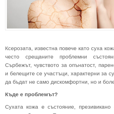
Ксерозата, известна повече като суха кож
често срещаните проблемни състоян
Сърбежът, чувството за опънатост, парен
и белещите се участъци, характерни за су
да бъдат не само дискомфортни, но и бол
Къде е проблемът?
Сухата кожа е състояние, презивикано