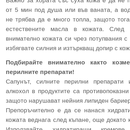
Важно за хората със суха кожа е да не 
от 5 мин под душа или във ваната, а во
не трябва да е много топла, защото тог
естествените масла в кожата. След 
внимателно кожата си чрез потупвания с 
избягвате силния и изтъркващ допир с кож
Подбирайте внимателно както козме
перилните препарати!
Сапунът, силните перилни препарати 
алкохол в продуктите са противопоказни
защото нарушават нейния липиден бариер
Препоръчително е да се нанася хидрат
кожата веднага след къпане, още докато 
Използвайте хидратиращи кремове