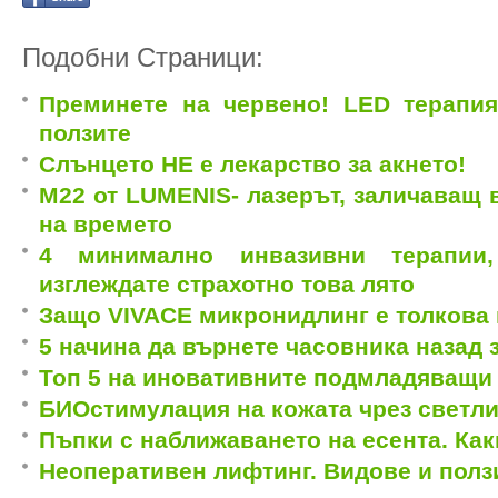
Подобни Страници:
Преминете на червено! LED терапия
ползите
Слънцето НЕ е лекарство за акнето!
M22 от LUMENIS- лазерът, заличаващ 
на времето
4 минимално инвазивни терапии
изглеждате страхотно това лято
Защо VIVACE микронидлинг е толкова
5 начина да върнете часовника назад 
Топ 5 на иновативните подмладяващи
БИОстимулация на кожата чрез светл
Пъпки с наближаването на есента. Ка
Неоперативен лифтинг. Видове и полз