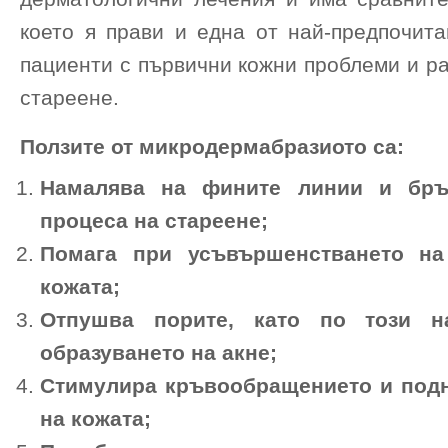
което я прави и една от най-предпочита
пациенти с първични кожни проблеми и р
стареене.
Ползите от микродермабразиото са:
Намалява на фините линии и бръч
процеса на стареене;
Помага при усъвършенстването на
кожата;
Отпушва порите, като по този н
образуването на акне;
Стимулира кръвообращението и подн
на кожата;