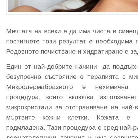
Мечтата на всеки е да има чиста и сияещ
постигнете този резултат е необходима 
Редовното почистване и хидратиране е з
Един от най-добрите начини да поддърж
безупречно състояние е терапията с ми
Микродермабразиото е нехимична 
процедура, която включва използване
микрокристали за отстраняване на най-
мъртвите кожни клетки. Кожата е 
подмладена. Тази процедура е сред най-
дерматологични лечения и има сравните