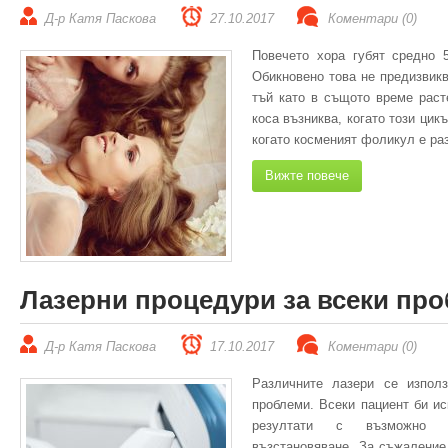
Д-р Катя Паскова
27.10.2017
Коментари (0)
Повечето хора губят средно 
Обикновено това не предизвик
тъй като в същото време расте
коса възниква, когато този цик
когато косменият фоликул е р
Вижте повече
Лазерни процедури за всеки пр
Д-р Катя Паскова
17.10.2017
Коментари (0)
Различните лазери се изпол
проблеми. Всеки пациент би ис
резултати с възможно н
възстановяване. За съжаление 