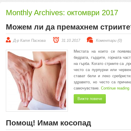
Monthly Archives:
октомври 2017
Можем ли да премахнем стриите
Д-р Катя Паскова
31.10.2017
Коментари (0)
Местата на които се появява
бедрата, гърдите, горната час
на гърба. Когато стриите са „пр
често са пурпурни или червен
стават бели и леко сребристи
здравето, но често са причин
самочувствие.
Continue reading
Вижте повече
Помощ! Имам косопад