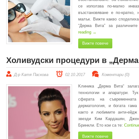
се използва по-малко инва
възстановяване е по-кратко,
малък. Вижте какво споделиха
“Дерма Вита” за различнит
reading
→
Вижте повече
Холивудски процедури в „Дерма
Д-р Катя Паскова
02.10.2017
Коментари (0)
Kлиника „Дерма Вита“ залаг
технологии и апаратури. Ту
сферата на съвременната
дерматология, и богата гама 
както и любимите анти-ейдж
звезди Ким Кардашян, Дже
Бринкли. Ето кои са те:
Continu
Вижте повече