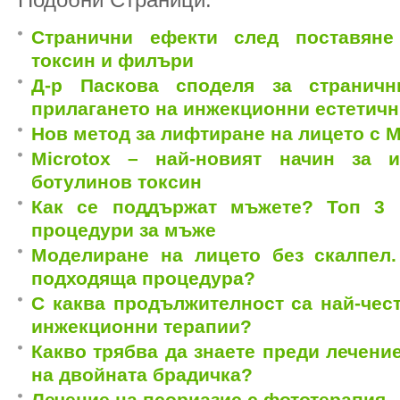
Странични ефекти след поставяне
токсин и филъри
Д-р Паскова споделя за страничн
прилагането на инжекционни естетич
Нов метод за лифтиране на лицето с 
Microtox – най-новият начин за 
ботулинов токсин
Как се поддържат мъжете? Топ 3 
процедури за мъже
Mоделиране на лицето без скалпел.
подходяща процедура?
С каква продължителност са най-чес
инжекционни терапии?
Какво трябва да знаете преди лечени
на двойната брадичка?
Лечение на псориазис с фототерапия