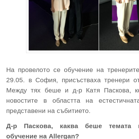
На провелото се обучение на тренерите 
29.05. в София, присъстваха тренери от
Между тях беше и д-р Катя Паскова, к
новостите в областта на естестичнат
представени на събитието.
Д-р Паскова, каква беше темата 
обучение на Allergan?