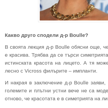
Какво друго сподели д-р Boulle?
В своята лекция д-р Boulle обясни още, ч
е красива. Трябва да се търси симетрията
истинската красота на лицето. А тя мож
лесно с Vicross филърите – импланти.
И накрая в заключение д-р Boulle заяви,
големите и плътни устни вече не са мод
отново, че красотата е в симетрията на ли