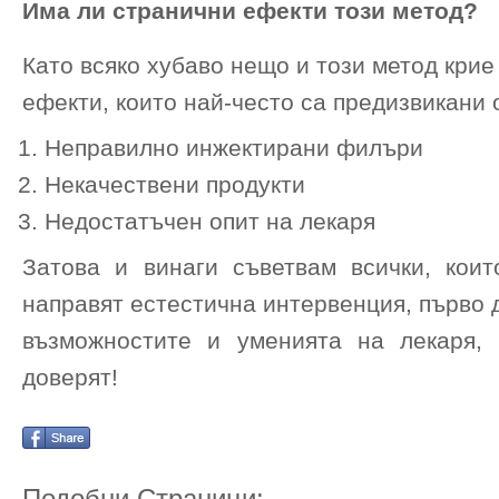
Има ли странични ефекти този метод?
Като всяко хубаво нещо и този метод крие
ефекти, които най-често са предизвикани 
Неправилно инжектирани филъри
Некачествени продукти
Недостатъчен опит на лекаря
Затова и винаги съветвам всички, коит
направят естестична интервенция, първо 
възможностите и уменията на лекаря,
доверят!
Подобни Страници: