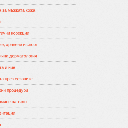
а за мъжката кожа
и
тични корекции
е, хранене и спорт
ична дерматология
та и ние
та през сезоните
рни процедури
мяне на тяло
ентации
и