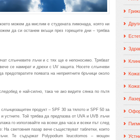
Гриж
Друг
 което можем да мислим е студената лимонада, която ни
можем да си останем вкъщи през горещите дни – трябва
Есте
Здрав
ичат слънчевите лъчи и с тях ще е непоносимо. Трябват
Клин
 вече се намират и дрехи с UV защита. Носете слънчеви
Кожа
 да предотвратите появата на неприятните бръчици около
Кожа
ледобед е най-силно, така че ако видите сянка по пътя
Лазе
 слънцезащитен продукт – SPF 30 за тялото и SPF 50 за
Офор
а и устните. Той трябва да предпазва от UVA и UVB лъчи
 плажа го използвайте на всеки два часа и всеки път след
Пигм
е: На световния пазар вече съществуват таблетки, които
Устн
лъчи. Те съдържат Polypodium leucotomos – мощен