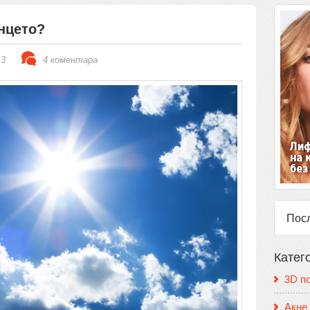
нцето?
13
4 коментара
Пос
Катег
3D п
Акне 