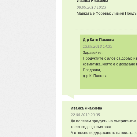
Иванка Янакиева
08.09.2013 18:23
Марката е Форевър Ливинг Продъ
Д-р Катя Паскова
13.09.2013 14:35
Здравейте,
Продуктите с алое са добър и
козметика, която е с доказано
Поздрави,
д-р К. Паскова
Иванка Янакиева
22.08.2013 23:35
Да ползвам продукти на Американска 
тоест водеща съставка.
А относно поддържането на кожата, е