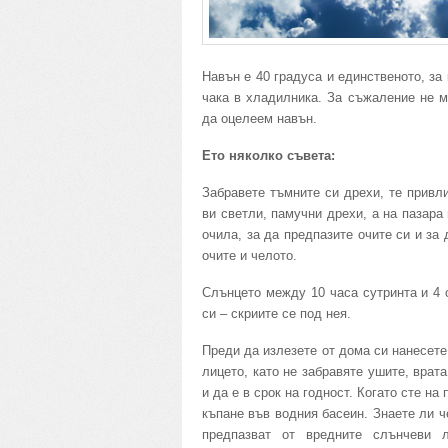
Навън е 40 градуса и единственото, за
чака в хладилника. За съжаление не 
да оцелеем навън.
Ето няколко съвета:
Забравете тъмните си дрехи, те привл
ви светли, памучни дрехи, а на пазара
очила, за да предпазите очите си и за
очите и челото.
Слънцето между 10 часа сутринта и 4 с
си – скриите се под нея.
Преди да излезете от дома си нанесете
лицето, като не забравяте ушите, врат
и да е в срок на годност. Когато сте на
къпане във водния басеин. Знаете ли ч
предпазват от вредните слънчеви 