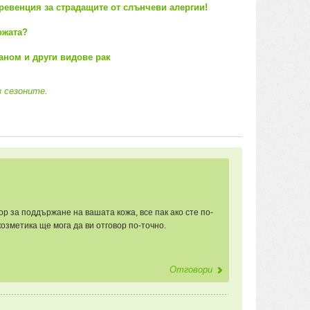
превенция за страдащите от слънчеви алергии!
ожата?
аном и други видове рак
з сезоните
.
ор за поддържане на вашата кожа, все пак ако сте по-
озметика ще мога да ви отговор по-точно.
Отговори