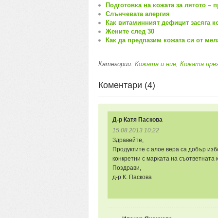
Подготовка на кожата за лятото – 
Слънчевата алергия
Как витаминният дефицит засяга к
Жените след 30
Как да предпазим кожата си от мел
Категории:
Кожата и ние
,
Кожата пре
Коментари (4)
Д-р Катя Паскова
15.08.2013 10:22
Здравейте,
Продуктите с алое вера са добър изб
конкретни с марката на съответната к
Поздрави,
д-р К. Паскова