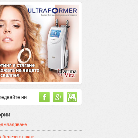
ледвайте ни
ории
одмладяване
/ белези от акне