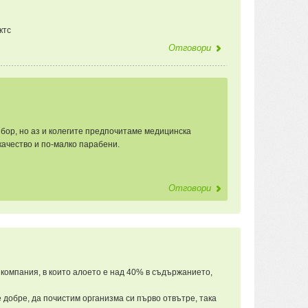
ктс
Отговори
збор, но аз и колегите предпочитаме медицинска
 качество и по-малко парабени.
Отговори
компания, в които алоето е над 40% в съдържанието,
 добре, да почистим организма си първо отвътре, така