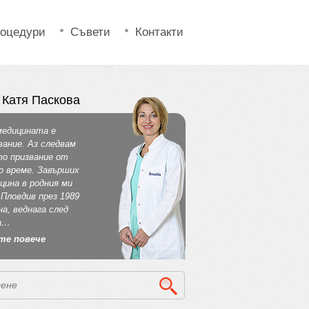
оцедури
Съвети
Контакти
 Катя Паскова
медицината е
вание. Аз следвам
о призвание от
о време. Завърших
цина в родния ми
 Пловдив през 1989
на, веднага след
а…
те повече