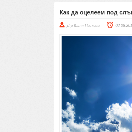
Как да оцелеем под слъ
Д-р Катя Паскова
03.08.20