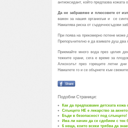
антиоксидант, който предпазва кожата 
Да не забравяме и плюсовете от изл
важен за нашия организъм и се синте
Намалява риска от сърдечносъдови забо
При поява на прекомерно потене може д
Препоръчително е да взимате душ два п
Приемайте много вода през целия ден
тежките храни, сега е време за плодо
Алкохолът през горещите летни дни
Намалете го и се обърнете към свежите 
Подобни Страници:
Как да предпазваме детската кожа 
Слънцето НЕ е лекарство за акнето
Бъди в безопасност под слънцето!
Има ли начин да се сдобием с тен 
6 неща, които всеки трябва да зна