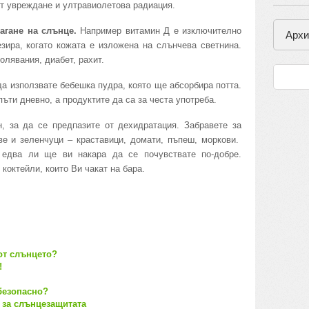
от увреждане и ултравиолетова радиация.
агане на слънце.
Например витамин Д е изключително
Архи
зира, когато кожата е изложена на слънчева светнина.
лявания, диабет, рахит.
а използвате бебешка пудра, която ще абсорбира потта.
ъти дневно, а продуктите да са за честа употреба.
, за да се предпазите от дехидратация. Забравете за
ве и зеленчуци – краставици, домати, пъпеш, моркови.
 едва ли ще ви накара да се почувствате по-добре.
коктейли, които Ви чакат на бара.
от слънцето?
!
безопасно?
е за слънцезащитата