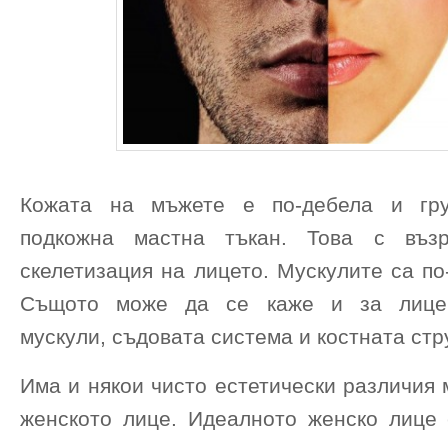
Кожата на мъжете е по-дебела и гру
подкожна мастна тъкан. Това с въз
скелетизация на лицето. Мускулите са по
Същото може да се каже и за лицев
мускули, съдовата система и костната стр
Има и някои чисто естетически различия
женското лице. Идеалното женско лице