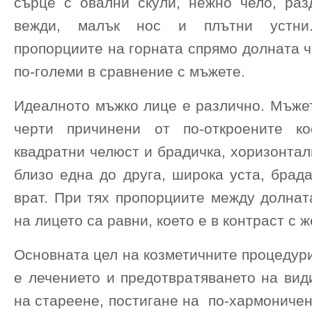
сърце с овални скули, нежно чело, раз
вежди, малък нос и плътни устни
пропорциите на горната спрямо долната ч
по-големи в сравнение с мъжете.
Идеалното мъжко лице е различно. Мъжет
черти причинени от по-откроените ко
квадратни челюст и брадичка, хоризонта
близо една до друга, широка уста, брад
врат. При тях пропорциите между долнат
на лицето са равни, което е в контраст с ж
Основната цел на козметичните процедури
е лечението и предотвратяването на вид
на стареене, постигане на по-хармоничен