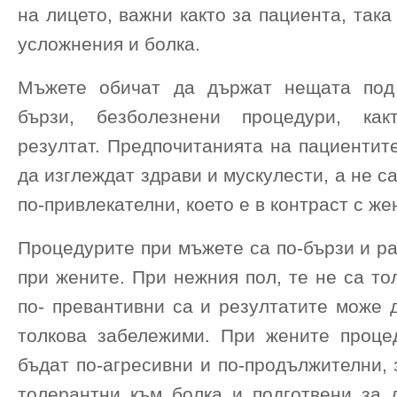
на лицето, важни както за пациента, така
усложнения и болка.
Мъжете обичат да държат нещата под 
бързи, безболезнени процедури, ка
резултат. Предпочитанията на пациентит
да изглеждат здрави и мускулести, а не с
по-привлекателни, което е в контраст с же
Процедурите при мъжете са по-бързи и ра
при жените. При нежния пол, те не са то
по- превантивни са и резултатите може 
толкова забележими. При жените проце
бъдат по-агресивни и по-продължителни, 
толерантни към болка и подготвени за 