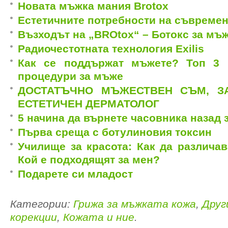
Новата мъжка мания Brotox
Естетичните потребности на съвреме
Възходът на „BROtox“ – Ботокс за мъ
Радиочестотната технология Exilis
Как се поддържат мъжете? Топ 3 
процедури за мъже
ДОСТАТЪЧНО МЪЖЕСТВЕН СЪМ, З
ЕСТЕТИЧЕН ДЕРМАТОЛОГ
5 начина да върнете часовника назад 
Първа среща с ботулиновия токсин
Училище за красота: Как да различа
Кой е подходящят за мен?
Подарете си младост
Категории:
Грижа за мъжката кожа
,
Друг
корекции
,
Кожата и ние
.