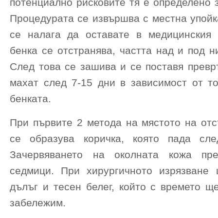
потенциално рисковите тя е определено 
Процедурата се извършва с местна упойк
се налага да оставате в медицинския 
бенка се отстранява, частта над и под н
След това се зашива и се поставя превр
махат след 7-15 дни в зависимост от то
бенката.
При първите 2 метода на мястото на отс
се образува коричка, която пада сле
Зачервяването на околната кожа пр
седмици. При хирургичното изрязване
дълъг и тесен белег, който с времето щ
забележим.