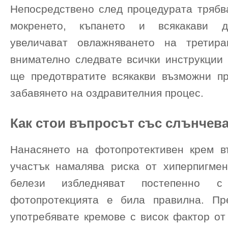
Непосредствено след процедурата трябва
мокренето, къпането и всякакави д
увеличават овлажняването на третира
внимателно следвате всички инструкции 
ще предотвратите всякакви възможни пр
забавянето на оздравителния процес.
Как стои въпросът със слънчев
Нанасянето на фотопротективен крем в
участък намалява риска от хиперпигмен
белези избледняват постепенно 
фотопротекцията е била правилна. Пр
употребявате кремове с висок фактор от