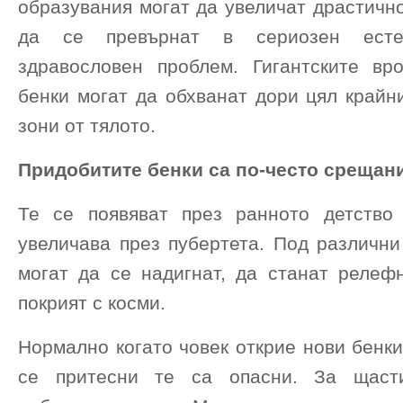
образувания могат да увеличат драстичн
да се превърнат в сериозен ест
здравословен проблем. Гигантските вр
бенки могат да обхванат дори цял крайн
зони от тялото.
Придобитите бенки са по-често срещани
Те се появяват през ранното детство
увеличава през пубертета. Под различни
могат да се надигнат, да станат релеф
покрият с косми.
Нормално когато човек открие нови бенки
се притесни те са опасни. За щаст