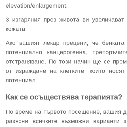
elevation/enlargement.
3 изгаряния през живота ви увеличават 
кожата
Ако вашият лекар прецени, че бенката
потенциално канцерогенна, препоръчи
отстраняване. По този начин ще се прем
от израждане на клетките, които носят
потенциал.
Как се осъществява терапията?
По време на първото посещение, вашия д
разясни всичките възможни варианти з