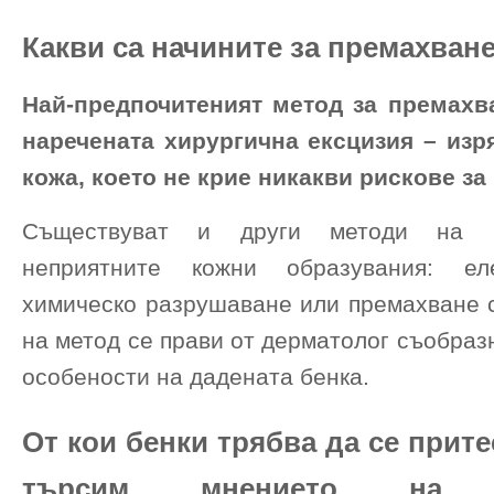
Какви са начините за премахване
Най-предпочитеният метод за премахв
наречената хирургична ексцизия – изр
кожа, което не крие никакви рискове за
Съществуват и други методи на 
неприятните кожни образувания: елек
химическо разрушаване или премахване с
на метод се прави от дерматолог съобра
особености на дадената бенка.
От кои бенки трябва да се прит
търсим мнението на с