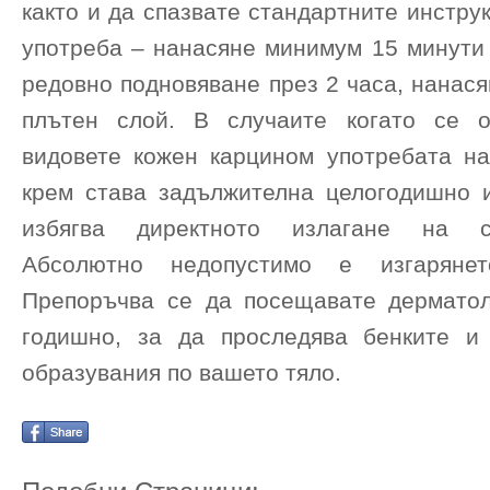
както и да спазвате стандартните инстру
употреба – нанасяне минимум 15 минути 
редовно подновяване през 2 часа, нанася
плътен слой. В случаите когато се о
видовете кожен карцином употребата н
крем става задължителна целогодишно 
избягва директното излагане на с
Абсолютно недопустимо е изгаряне
Препоръчва се да посещавате дермато
годишно, за да проследява бенките и
образувания по вашето тяло.