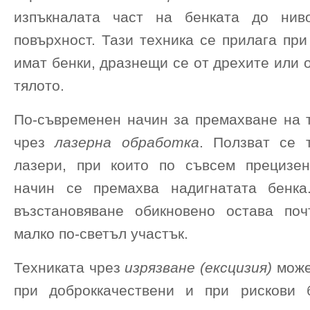
изпъкналата част на бенката до нив
повърхност. Тази техника се прилага при
имат бенки, дразнещи се от дрехите или 
тялото.
По-съвременен начин за премахване на т
чрез
лазерна обработка
. Ползват се т
лазери, при които по съвсем прецизе
начин се премахва надигнатата бенка
възстановяване обикновено остава по
малко по-светъл участък.
Техниката чрез
изрязване
(ексцизия)
може
при доброккачествени и при рискови 