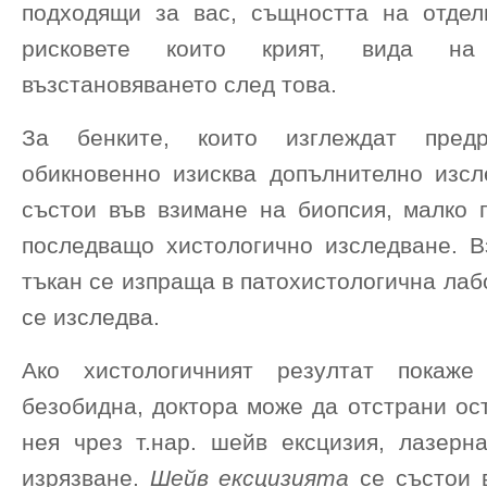
подходящи за вас, същността на отдел
рисковете които крият, вида на 
възстановяването след това.
За бенките, които изглеждат предр
обикновенно изисква допълнително изсл
състои във взимане на биопсия, малко 
последващо хистологично изследване. В
тъкан се изпраща в патохистологична лаб
се изследва.
Ако хистологичният резултат покаж
безобидна, доктора може да отстрани ос
нея чрез т.нар. шейв ексцизия, лазерн
изрязване.
Шейв ексцизията
се състои 