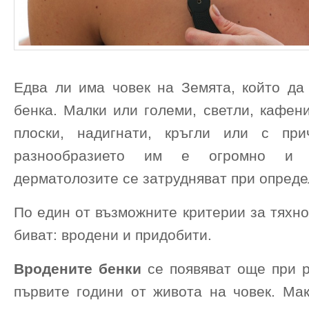
Едва ли има човек на Земята, който да
бенка. Малки или големи, светли, кафен
плоски, надигнати, кръгли или с при
разнообразието им е огромно и 
дерматолозите се затрудняват при опреде
По един от възможните критерии за тяхно
биват: вродени и придобити.
Вродените бенки
се появяват още при р
първите години от живота на човек. Мак