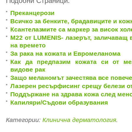
Подобни Страници:
Преканцерози
Всичко за бенките, брадавиците и кож
Ксантелазмите са маркер за висок хол
M22 от LUMENIS- лазерът, заличаващ 
на времето
За рака на кожата и Евромеланома
Как да предпазим кожата си от м
видове рак
Защо меланомът зачестява все повеч
Лазерен ресърфисинг срещу белези от
Поддържане на здрава кожа след мен
Капиляри/Съдови образувания
Категории:
Клинична дерматология
.