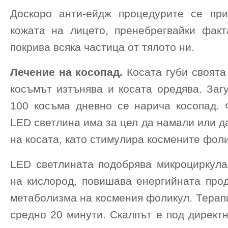
Доскоро анти-ейдж процедурите се пр
кожата на лицето, пренебрегвайки факт
покрива всяка частица от тялото ни.
Лечение на косопад.
Косата губи своята 
косъмът изтънява и косата оредява. Заг
100 косъма дневно се нарича косопад. 
LED светлина има за цел да намали или д
на косата, като стимулира космените фол
LED светлината подобрява микроциркула
на кислород, повишава енергийната прод
метаболизма на космения фоликул. Терап
средно 20 минути. Скалпът е под директ