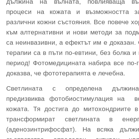
дължина на вълната, повлияваща въз
процеси на кожата и възможността з
различни кожни състояния. Все повече х
към алтернативни и нови методи за подм
са неинвазивни, а ефектът им е доказан. 
терапии са в пъти по-евтини, без болка и
период! Фотомедицината набира все по-г
доказва, че фототерапията е лечебна.
Светлината с определена дължин
предизвиква фотобиостимулация на вс
кожата. Тя достига до митохондриите в 
трансформират светлината в е
(аденозинтрифосфат). На всяка дълж