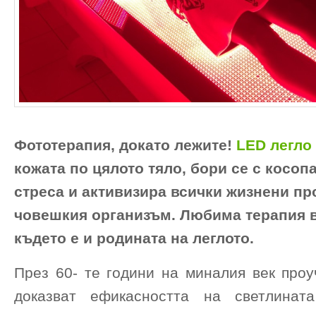
Фототерапия, докато лежите!
LED легло
кожата по цялото тяло, бори се с косоп
стреса и активизира всички жизнени пр
човешкия организъм. Любима терапия 
където е и родината на леглото.
През 60- те години на миналия век про
доказват ефикасността на светлинат