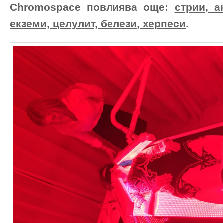
Chromospace повлиява още:
стрии, а
екземи, целулит, белези
, херпеси
.