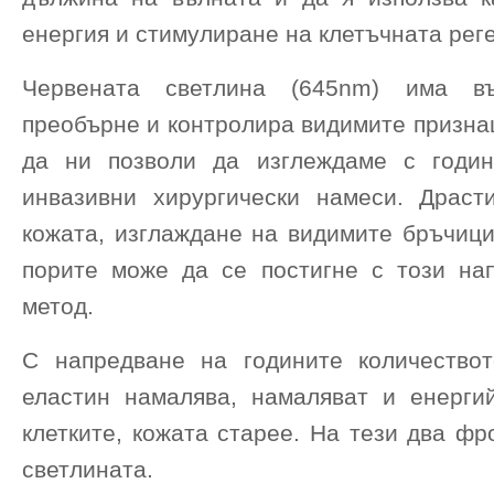
енергия и стимулиране на клетъчната рег
Червената светлина (645nm) има въ
преобърне и контролира видимите призна
да ни позволи да изглеждаме с годин
инвазивни хирургически намеси. Драст
кожата, изглаждане на видимите бръчици
порите може да се постигне с този на
метод.
С напредване на годините количество
еластин намалява, намаляват и енерги
клетките, кожата старее. На тези два ф
светлината.