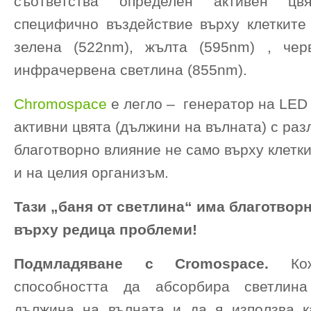
съответства определен активен цв
специфично въздействие върху клетките 
зелена (522nm), жълта (595nm) , чер
инфрачервена светлина (855nm).
Chromospace
е легло – генератор на LED 
активни цвята (дължини на вълната) с раз
благотворно влияние не само върху клетки
и на целия организъм.
Тази „баня от светлина“ има благотвор
върху редица проблеми!
Подмладяване с Cromospace.
Кож
способността да абсорбира светлин
дължина на вълната и да я използва к