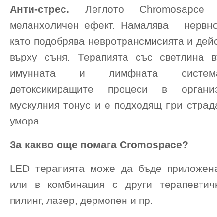
Анти-стрес.
Леглото Chromosapc
меланхоличен ефект. Намалява нервн
като подобрява невротрансмисията и дей
върху съня. Терапията със светлина 
имунната и лимфната система
детоксикиращите процеси в органи
мускулния тонус и е подходящ при страд
умора.
За какво още помага Cromospace?
LED терапията може да бъде приложен
или в комбинация с други терапевтич
пилинг, лазер, дермопен и пр.