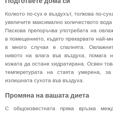
Подгответе дома си
Колкото по-сух е въздухът, толкова по-сух
увеличите максимално количеството вода 
Паскова препоръчва употребата на овлаж
в помещението, където прекарвате най-мн
в много случаи е спалнята. Овлажнит
нивото на влага във въздуха, помага 
кожата да остане хидратирана. Освен това
темперетурата на стаята умерена, за
излишната сухота във въздуха.
Промяна на вашата диета
С общоизвестната пряка връзка меж