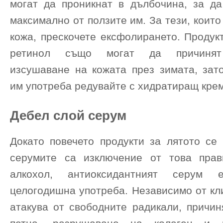
могат да проникнат в дълбочина, за да
максимално от ползите им. За тези, които
кожа, прескочете ексфолирането. Продук
ретинол също могат да причинят
изсушаване на кожата през зимата, зат
им употреба редувайте с хидратиращ крем
Дебел слой серум
Докато повечето продукти за лятото се 
серумите са изключение от това прав
алкохол, антиоксидантният серум
целогодишна употреба. Независимо от кл
атакува от свободните радикали, причин