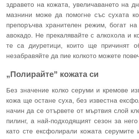
здравето на кожата, увеличаването на д
мазнини може да помогне със сухата ко
препоръчва хранителен режим, богат на 
авокадо. Не прекалявайте с алкохола и к
те са диуретици, които ще причинят о
незабравяйте да пие колкото можете пове
„Полирайте” кожата си
Без значение колко серуми и кремове из
кожа ще остане суха, без известна ексф
начин да се отървете от мъртвия слой кл
пилинг, а най-подходящият сезон за нег
като сте ексфолирали кожата серумите 