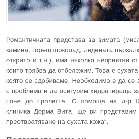
Романтичната представа за зимата (мисл
камина, горещ шоколад, ледената пързалк
открито и т.н.), има няколко неприятни с
които трябва да отбележим. Това е сухата
която се сдобиваме. Необходимо е да се
с проблема и да осигурим хидратираща з
поне до пролетта. С помоща на д-р К
клиника Дерма Вита, ще ви представим 
преотвратяване на сухата кожа“.