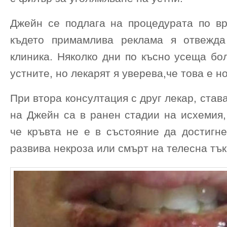
Джейн се подлага на процедурата по вр
където примамлива реклама я отвежда
клиника. Няколко дни по късно усеща бо
устните, но лекарят я уверева,че това е н
При втора консултация с друг лекар, став
на Джейн са в ранен стадии на исхемия,
че кръвта не е в състояние да достигне
развива некроза или смърт на телесна тък