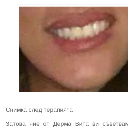
Снимка след терапията
Затова ние от Дерма Вита ви съветва