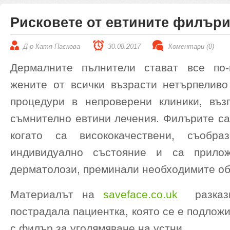
Рисковете от евтините филър
Д-р Катя Паскова
30.08.2017
Коментари (0)
Дермалните пълнители стават все по-
жените от всички възрасти нетърпеливо
процедури в непроверени клиники, въз
съмнително евтини лечения. Филърите са
когато са висококачествени, съобр
индивидуално състояние и са прило
дерматолози, преминали необходимите об
Материалът на
saveface.co.uk
разказ
пострадала пациентка, която се е подлож
с филър за уголямяване на устни.