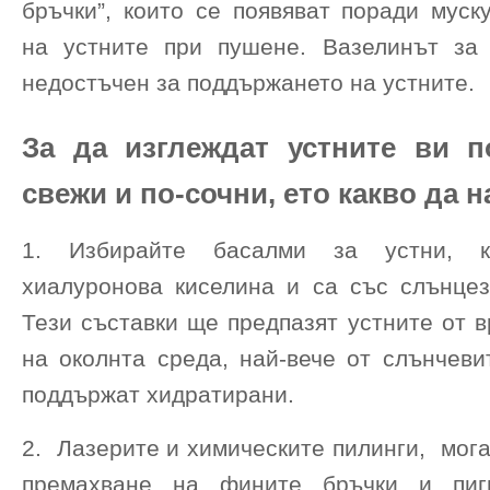
бръчки”, които се появяват поради муск
на устните при пушене. Вазелинът за
недостъчен за поддържането на устните.
За да изглеждат устните ви п
свежи и по-сочни, ето какво да 
1. Избирайте басалми за устни, к
хиалуронова киселина и са със слънце
Тези съставки ще предпазят устните от 
на околнта среда, най-вече от слънчеви
поддържат хидратирани.
2. Лазерите и химическите пилинги, мога
премахване на фините бръчки и пиг