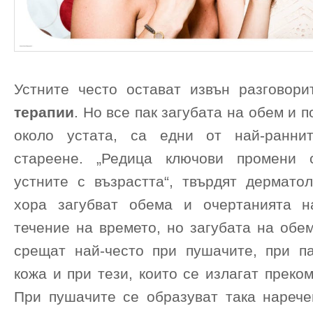
Устните често остават извън разговори
терапии
. Но все пак загубата на обем и 
около устата, са едни от най-ранни
стареене. „Редица ключови промени 
устните с възрастта“, твърдят дерматол
хора загубват обема и очертанията н
течение на времето, но загубата на обе
срещат най-често при пушачите, при п
кожа и при тези, които се излагат преко
При пушачите се образуват така нарече