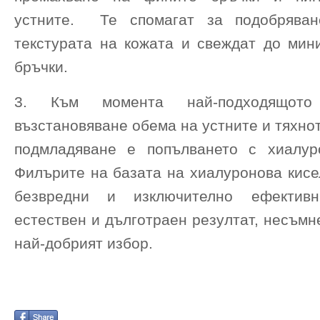
устните. Те спомагат за подобрява
текстурата на кожата и свеждат до мин
бръчки.
3. Към момента най-подходящото
възстановяване обема на устните и тяхно
подмладяване е попълването с хиалур
Филърите на базата на хиалуронова кисе
безвредни и изключително ефективн
естествен и дълготраен резултат, несъм
най-добрият избор.