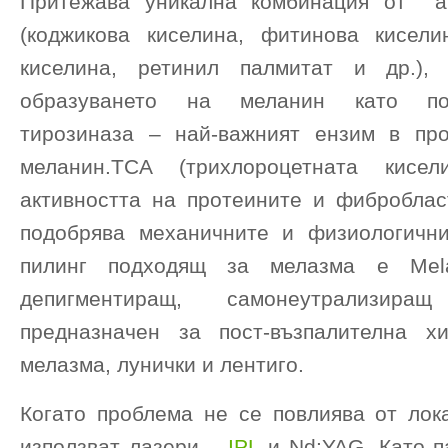
Притежава уникална комбинация от ак
(коджикова киселина, фитинова кисели
киселина, ретинил палмитат и др.), 
образуването на меланин като по
тирозиназа – най-важният ензим в пр
меланин.TCA (трихлороцетната кисел
активността на протеините и фиброблас
подобрява механичните и физиологични
пилинг подходящ за мелазма е Mela
депигментиращ, самонеутрализир
предназначен за пост-възпалителна хи
мелазма, лунички и лентиго.
Когато проблема не се повлиява от лок
използват лазери –
IPL
и Nd:YAG. Като п