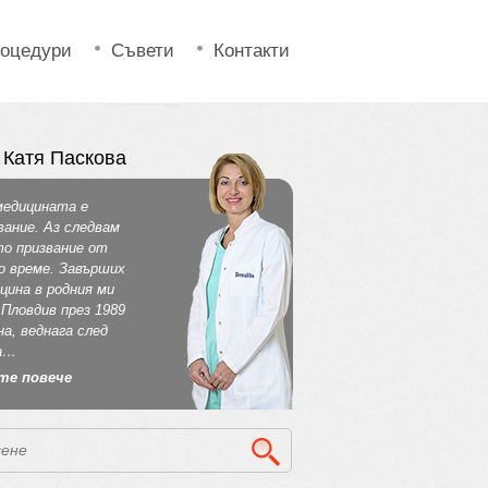
оцедури
Съвети
Контакти
 Катя Паскова
медицината е
вание. Аз следвам
о призвание от
о време. Завърших
цина в родния ми
 Пловдив през 1989
на, веднага след
а…
те повече