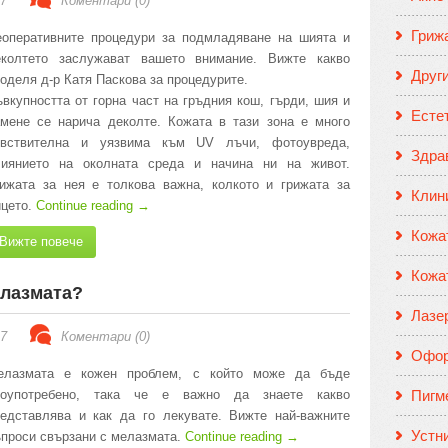
17
Коментари (0)
Гриж
еоперативните процедури за подмладяване на шията и
еколтето заслужават вашето внимание. Вижте какво
Друг
оделя д-р Катя Паскова за процедурите.
вкупността от горна част на гръдния кош, гърди, шия и
Есте
мене се нарича деколте. Кожата в тази зона е много
увствителна и уязвима към UV лъчи, фотоувреда,
Здрав
лиянието на околната среда и начина ни на живот.
ижата за нея e толкова важна, колкото и грижата за
Клин
ицето.
Continue reading
→
Кожа
Вижте повече
Кожа
елазмата?
Лазе
17
Коментари (0)
Офор
елазмата е кожен проблем, с който може да бъде
лоупотребено, така че е важно да знаете какво
Пигм
едставлява и как да го лекувате. Вижте най-важните
Устн
проси свързани с мелазмата.
Continue reading
→