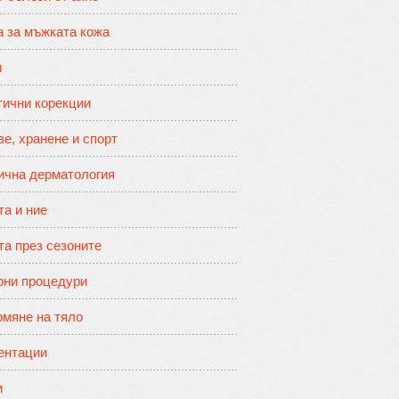
а за мъжката кожа
и
тични корекции
е, хранене и спорт
ична дерматология
та и ние
та през сезоните
рни процедури
мяне на тяло
ентации
и