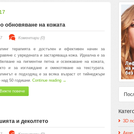
17
но обновяване на кожата
17
Коментари (0)
илинг терапията е достъпен и ефективен начин за
равяне с увредената и застаряваща кожа. Идеална е за
белване на пигментни петна и освежаване на кожата,
акто и за изглаждане и омекотяване на текстурата.
лингът е подходящ е за всяка възраст от тийнеджъри
 над 50 годишни.
Continue reading
→
Вижте повече
Пос
Катег
шията и деколтето
3D п
Акне 