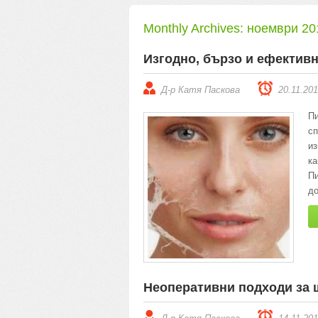
Monthly Archives:
ноември 20
Изгодно, бързо и ефектив
Д-р Катя Паскова
20.11.20
П
сп
из
к
Пи
до
Неоперативни подходи за 