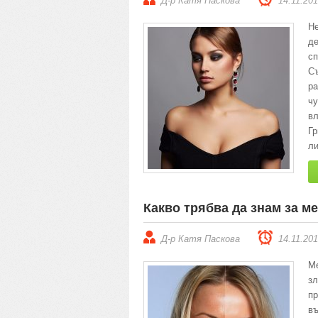
Д-р Катя Паскова
14.11.20
Н
д
сп
Съ
ра
ч
в
Гр
л
Какво трябва да знам за м
Д-р Катя Паскова
14.11.20
М
з
пр
въ