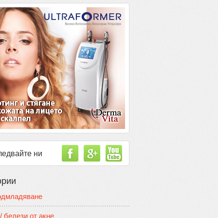
ледвайте ни
ории
одмладяване
/ белези от акне