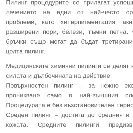
Пилинг процедурите се прилагат успеш
лечението на едни от най-често ср
проблеми, като хиперпигментация, ак
разширени пори, белези, тъмни петна.
бръчки също могат да бъдат третиран
целта пилинг.
Медицинските химични пилинги се делят 
силата и дълбочината на действие:
Повърхностен пилинг – за нежно ек
проникване само в най-външния сл
Процедурата е без възстановителен перио
Среден пилинг – достига до средния и
кожата. Средните пилинги предизв