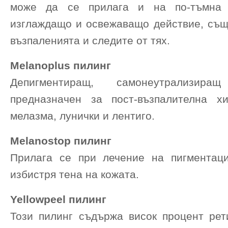
може да се прилага и на по-тъмна 
изглаждащо и освежаващо действие, същ
възпаленията и следите от тях.
Melanoplus пилинг
Депигментиращ, самонеутрализир
предназначен за пост-възпалителна хи
мелазма, лунички и лентиго.
Melanostop пилинг
Прилага се при лечение на пигментац
избистря тена на кожата.
Yellowpeel пилинг
Този пилинг съдържа висок процент рет