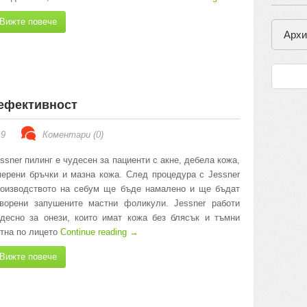
Вижте повече
Архи
 ефективност
19
Коментари (0)
ssner пилинг е чудесен за пациенти с акне, дебела кожа,
ерени бръчки и мазна кожа. След процедура с Jessner
роизводството на себум ще бъде намалено и ще бъдат
творени запушените мастни фоликули. Jessner работи
десно за онези, които имат кожа без блясък и тъмни
тна по лицето
Continue reading
→
Вижте повече