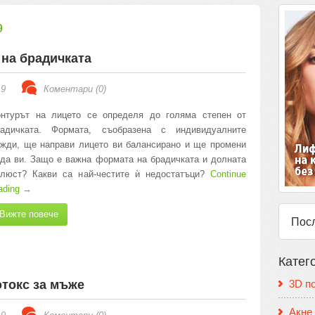
9
на брадичката
19
Коментари (0)
онтурът на лицето се определя до голяма степен от
радичката. Формата, съобразена с индивидуалните
жди, ще направи лицето ви балансирано и ще промени
да ви. Защо е важна формата на брадичката и долната
елюст? Какви са най-честите ѝ недостатъци?
Continue
ading
→
Вижте повече
Пос
Катег
отокс за мъже
3D п
Акне 