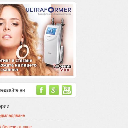
ледвайте ни
ории
одмладяване
/ белези от акне