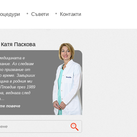
оцедури
Съвети
Контакти
 Катя Паскова
медицината е
вание. Аз следвам
о призвание от
о време. Завърших
цина в родния ми
 Пловдив през 1989
на, веднага след
а…
те повече