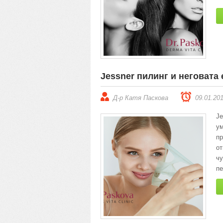
Jessner пилинг и неговата
Д-р Катя Паскова
09.01.20
Je
ум
п
о
чу
пе