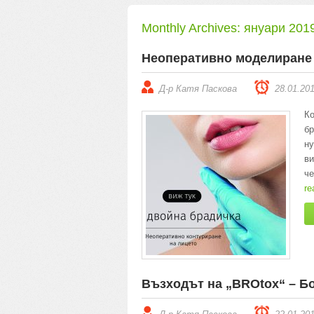
Monthly Archives:
януари 201
Неоперативно моделиране 
Д-р Катя Паскова
28.01.20
К
б
ну
ви
ч
re
Възходът на „BROtox“ – Б