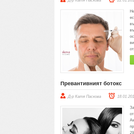
Д-р Катя Паскова
22.01.20
Н
е
въ
в
ос
в
от
Превантивният ботокс
Д-р Катя Паскова
18.01.20
За
о
А
пр
29