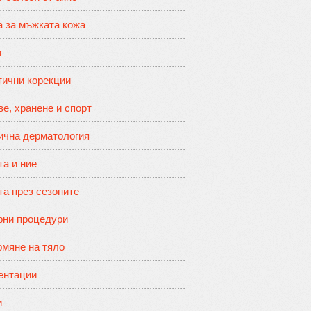
а за мъжката кожа
и
тични корекции
е, хранене и спорт
ична дерматология
та и ние
та през сезоните
рни процедури
мяне на тяло
ентации
и