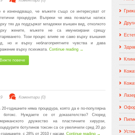
19
Коментари (0)
Гриж
е е изненадващо, че мъжете също се интересуват от
стетични процедури. Въпреки че има по-малък натиск
Друг
рху тях да поддържат младежки външен вид, отколкото
ърху жените, мъжете не са имунизирани срещу
Есте
таряването. Този процес влияе не само върху външния
ид, но и върху неблагоприятните чувства и дава
Здрав
ражение върху психиката.
Continue reading
→
Клин
Вижте повече
Кожа
Кожа
Лазе
19
Коментари (0)
Офор
 20-годишните няма процедура, която да е по-популярна
т ботокс. Нуждаете се от доказателство? Според
Пигм
мериканското дружество на пластичните хирурзи,
оцедурите ботулинов токсин са се увеличили сред 20 до
Устн
-годишните, с 28% от 2010 г насам.
Continue reading
→