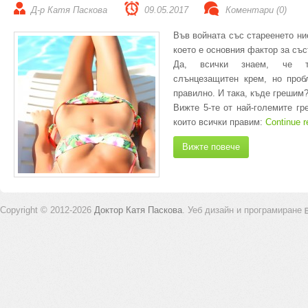
Д-р Катя Паскова
09.05.2017
Коментари (0)
Във войната със стареенето ни
което е основния фактор за със
Да, всички знаем, че т
слънцезащитен крем, но проб
правилно. И така, къде грешим
Вижте 5-те от най-големите гр
които всички правим:
Continue 
Вижте повече
Copyright © 2012-2026
Доктор Катя Паскова
.
Уеб дизайн и програмиране