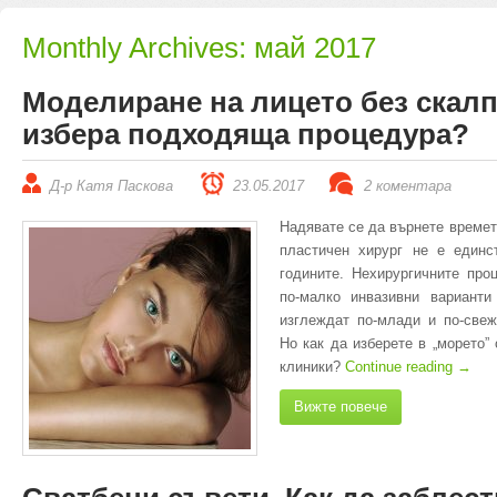
Monthly Archives:
май 2017
Mоделиране на лицето без скалп
избера подходяща процедура?
Д-р Катя Паскова
23.05.2017
2 коментара
Надявате се да върнете времет
пластичен хирург не е единс
годините. Нехирургичните про
по-малко инвазивни варианти
изглеждат по-млади и по-свеж
Но как да изберете в „морето”
клиники?
Continue reading
→
Вижте повече