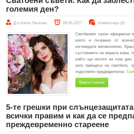
Сватбени съвети. Как да заблест
големия ден?
Д-р Катя Паскова
09.05.2017
Коментари (0)
Светбеният сезон официално е
което е по-важно от всич
изглеждате великолепно. Крас
състоянието на вашата кожа, т
който ще носите на този ден.
като принцеса на сватбата, т
подготвяте предварително.
Con
Вижте повече
5-те грешки при слънцезащитата
всички правим и как да се предп
преждевременно стареене