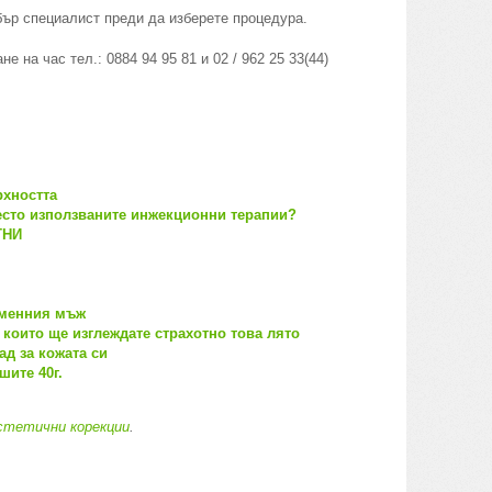
бър специалист преди да изберете процедура.
 на час тел.: 0884 94 95 81 и 02 / 962 25 33(44)
хността
есто използваните инжекционни терапии?
ТНИ
еменния мъж
които ще изглеждате страхотно това лято
ад за кожата си
шите 40г.
стетични корекции
.