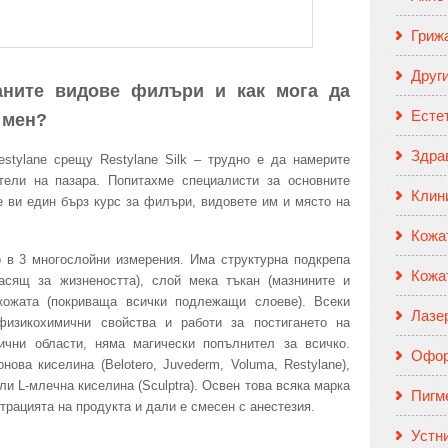
Гриж
Друг
аните видове филъри и как мога да
Есте
 мен?
Здрав
tylane срещу Restylane Silk – трудно е да намерите
тели на пазара. Попитахме специалисти за основните
Клин
 ви един бърз курс за филъри, видовете им и място на
Кожа
о в 3 многослойни измерения. Има структурна подкрепа
Кожа
насящ за жизнеността), слой мека тъкан (мазнините и
кожата (покриваща всички подлежащи слоеве). Всеки
Лазе
физикохимични свойства и работи за постигането на
ични области, няма магически попълнител за всичко.
Офор
ова киселина (Belotero, Juvederm, Voluma, Restylane),
ли L-млечна киселина (Sculptra). Освен това всяка марка
Пигм
трацията на продукта и дали е смесен с анестезия.
Устн