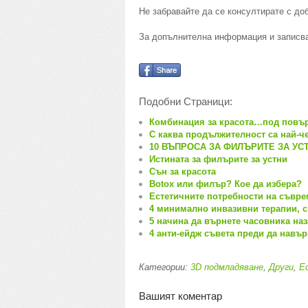
Не забравайте да се консултирате с до
За допълнителна информация и записване
Подобни Страници:
Комбинация за красота…под повър
С каква продължителност са най-ч
10 ВЪПРОСА ЗА ФИЛЪРИТЕ ЗА УС
Истината за филърите за устни
Сън за красота
Botox или филър? Кое да избера?
Естетичните потребности на съвр
4 минимално инвазивни терапии, с 
5 начина да върнете часовника наз
4 анти-ейдж съвета преди да навър
Категории:
3D подмладяване
,
Други
,
Е
Вашият коментар