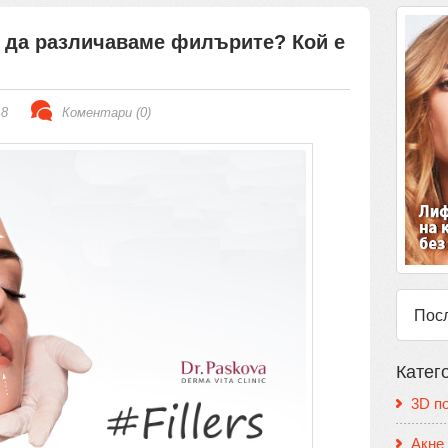
к да различаваме филърите? Кой е
18
Коментари (0)
Пос
Катег
3D п
Акне 