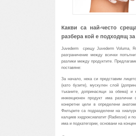
Какви са най-често срещ
разбера кой е подходящ за
Juvederm срещу Juvederm Voluma, Res
разграничение между всички попълни
разлики между продуктите. Предлагаме
поставяне:
За начало, нека си представим лицет
(като бузите), мускулен слой (допри
тъканите, допринасящи за обема) и 
инжекционен продукт има различни 
конкретни цели в определени анатом
Филърите са подразделени на хиалурон
калциев хидроксиапатит (Radiesse) и по
има и подкатегории, основани на концен