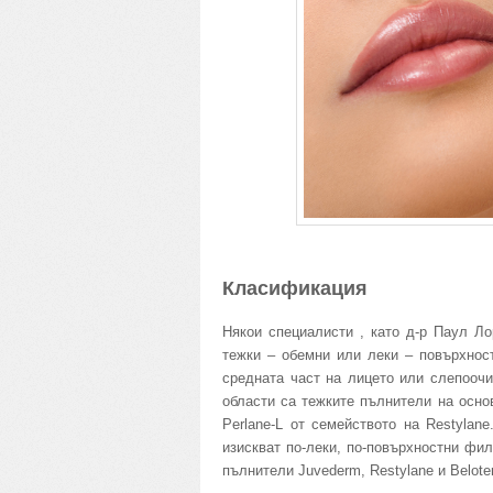
Класификация
Някои специалисти , като д-р Паул Ло
тежки – обемни или леки – повърхнос
средната част на лицето или слепоочи
области са тежките пълнители на осно
Perlane-L от семейството на Restylane
изискват по-леки, по-повърхностни фи
пълнители Juvederm, Restylane и Belote