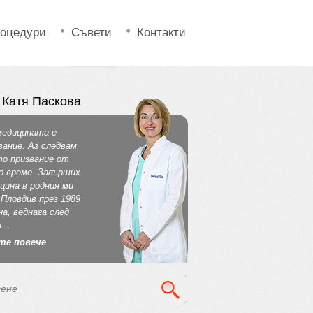
оцедури
Съвети
Контакти
 Катя Паскова
медицината е
вание. Аз следвам
о призвание от
о време. Завърших
цина в родния ми
 Пловдив през 1989
на, веднага след
а…
те повече