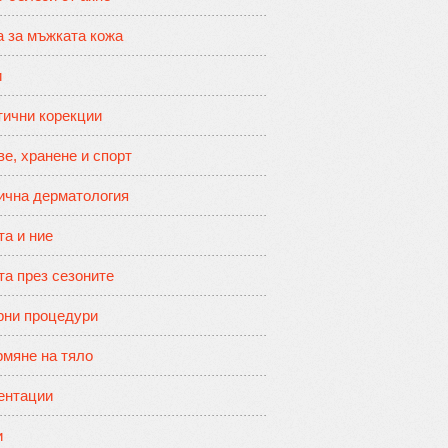
а за мъжката кожа
и
тични корекции
е, хранене и спорт
ична дерматология
та и ние
та през сезоните
рни процедури
мяне на тяло
ентации
и