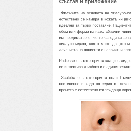
Състав и приложение
Филърите на основата на хиалуронова
естествено се намира в кожата ни (ви
идеални за първо поставяне. Пациентит
обем или форма на назолабиални линии,
им предимство е, че те са единствена
хиалуронидаза, която може да „стопи
лечението на пациенти с неприятни зло
Radiesse е в категорията калциев хидр
се инжектира дълбоко и е единственият
Sculptra е в категорията поли L-мле
постепенно в хода на серия от лечен
времето с естествено изглеждаща коре