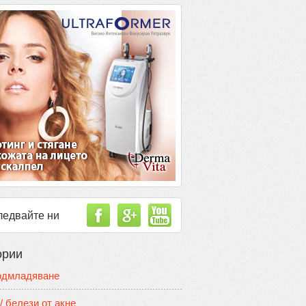
ледвайте ни
ории
одмладяване
/ белези от акне