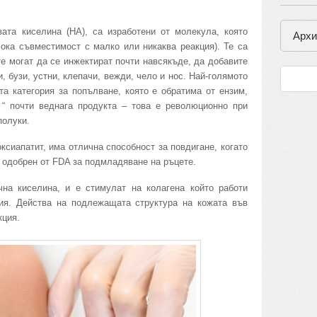
та киселина (НА), са изработени от молекула, която
Архи
сока съвместимост с малко или никаква реакция). Те са
е могат да се инжектират почти навсякъде, да добавите
 бузи, устни, клепачи, вежди, чело и нос. Най-голямото
та категория за попълване, която е обратима от ензим,
 “ почти веднага продукта – това е революционно при
полуки.
оксиапатит, има отлична способност за повдигане, когато
 одобрен от FDA за подмладяване на ръцете.
чна киселина, и е стимулат на колагена който работи
ия. Действа на подлежащата структура на кожата във
кция.