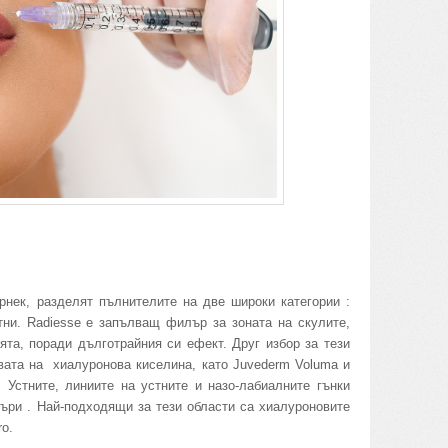
рнек, разделят пълнителите на две широки категории :
тни. Radiesse е запълващ филър за зоната на скулите,
ята, поради дълготрайния си ефект. Друг избор за тези
вата на хиалуронова киселина, като Juvederm Voluma и
. Устните, линиите на устните и назо-лабиалните гънки
лъри . Най-подходящи за тези области са хиалуроновите
ro.