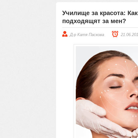
Училище за красота: Ка
подходящят за мен?
Д-р Катя Паскова
21.06.20