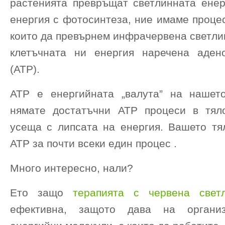
растенията превръщат светлинната енер
енергия с фотосинтеза, ние имаме процес
които да превърнем инфрачервена светли
клетъчната ни енергия наречена аден
(ATP).
ATP е енергийната „валута” на нашет
нямате достатъчни ATP процеси в тял
усеща с липсата на енергия. Вашето тя
ATP за почти всеки един процес .
Много интересно, нали?
Ето защо
терапията с червена свет
ефективна, защото дава на органи