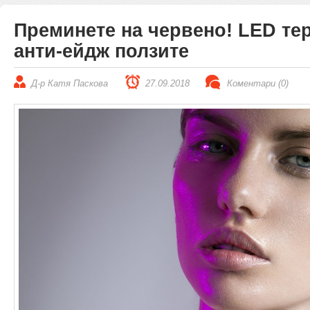
Преминете на червено! LED те
анти-ейдж ползите
Д-р Катя Паскова
27.09.2018
Коментари (0)