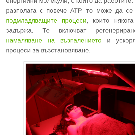
енергийни молекули, с които да работите.
разполага с повече ATP, то може да се
подмладяващите процеси
, които няког
задържа. Те включват регенерира
намаляване на възпалението
и ускоря
процеси за възстановяване.