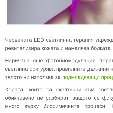
Червената LED светлинна терапия зарежд
ревитализира кожата и намалява болката
Наричана още фотобиомодулация, тера
светлина осигурява правилните дължини н
тялото ни използва за
подмладяващи проц
Хората, които са скептични към светл
обикновено не разбират, защото се фок
много върху биохимичните процеси. 