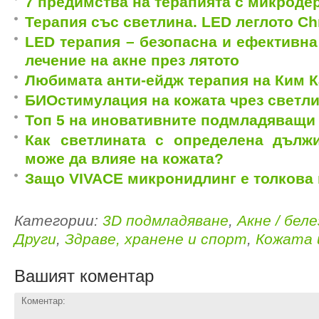
7 предимства на терапията с микроде
Терапия със светлина. LED леглото C
LED терапия – безопасна и ефективна
лечение на акне през лятото
Любимата aнти-ейдж терапия на Ким 
БИОстимулация на кожата чрез светл
Топ 5 на иновативните подмладяващи
Как светлината с определена дълж
може да влияе на кожата?
Защо VIVACE микронидлинг е толкова
Категории:
3D подмладяване
,
Акне / бел
Други
,
Здраве, хранене и спорт
,
Кожата 
Вашият коментар
Коментар: