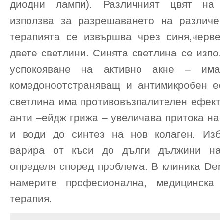
диодни лампи). Различният цвят на
използва за разрешаването на различ
терапията се извършва чрез синя,черв
двете светлини. Синята светлина се изпо
успокояване на активно акне – има
комедоноотстраняващ и антимикробен е
светлина има противовъзпалителен ефект
анти –ейдж грижа – увеличава притока на
и води до синтез на нов колаген. Из
варира от къси до дълги дължини н
определя според проблема. В клиника De
намерите професионална, медицинска
терапия.