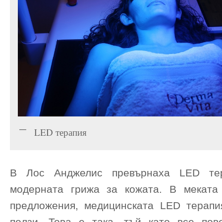
LED терапия
В Лос Анджелис превърнаха LED тер
модерната грижа за кожата. В меката
предложения, медицинската LED терапи
ползи. Това е така, тъй като все пов