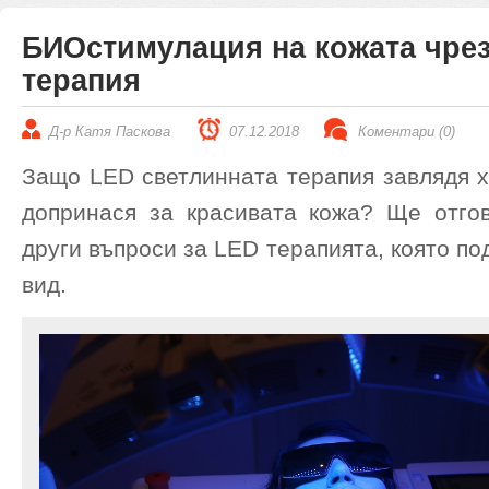
БИОстимулация на кожата чрез
терапия
Д-р Катя Паскова
07.12.2018
Коментари (0)
Защо LED светлинната терапия завлядя х
допринася за красивата кожа? Ще отго
други въпроси за LED терапията, която п
вид.