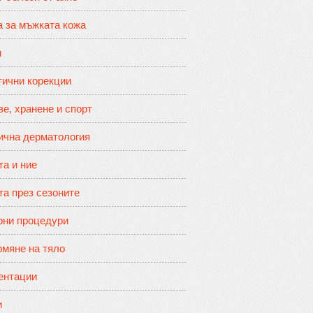
а за мъжката кожа
и
тични корекции
е, хранене и спорт
ична дерматология
та и ние
та през сезоните
рни процедури
мяне на тяло
ентации
и