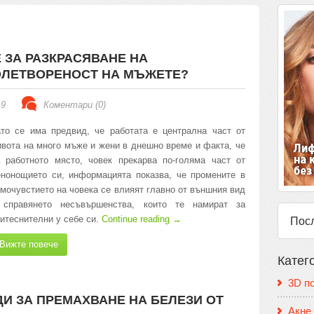
 ЗА РАЗКРАСЯВАНЕ НА
ЛЕТВОРЕНОСТ НА МЪЖЕТЕ?
19
Коментари (0)
то се има предвид, че работата е централна част от
вота на много мъже и жени в днешно време и факта, че
 работното място, човек прекарва по-голяма част от
нонощието си, информацията показва, че промените в
мочувстието на човека се влияят главно от външния вид
 справянето несъвършенства, които те намират за
итеснителни у себе си.
Continue reading
→
Пос
Вижте повече
Катег
3D п
И ЗА ПРЕМАХВАНЕ НА БЕЛЕЗИ ОТ
Акне 