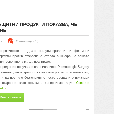
ЩИТНИ ПРОДУКТИ ПОКАЗВА, ЧЕ
ЕНЕ
19
Коментари (0)
о разберете, че една от най-универсалните и ефективни
ормули против стареене е стояла в шкафа на вашата
ня, вероятно няма да повярвате.
оред ново проучване на списанието Dermatologic Surgery
ънцезащитния крем може не само да защити кожата ви,
 и да повлияе благоприятно често срещаните признаци
а стареене, като бръчки и хиперпигментация.
Continue
ading
→
Вижте повече