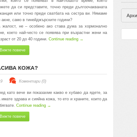
ъпки, които се появяват в най-лошото време, което
жете да си представите, точно преди дългоочакваната
канция или точно преди сватбата на сестра ви. Нямаме
Архи
 акне, само в тинейджърските години?
 жалост, не – особено ако става дума за хормонално
не, което най-често се появява при възрастни жени на
зраст от 20 до 40 години.
Continue reading
→
Вижте повече
РАСИВА КОЖА?
19
Коментари (0)
ед като вече ви показахме какво е хубаво да ядете, за
 имате здрава и сияйна кожа, то ето и храните, които да
бягвате.
Continue reading
→
Вижте повече