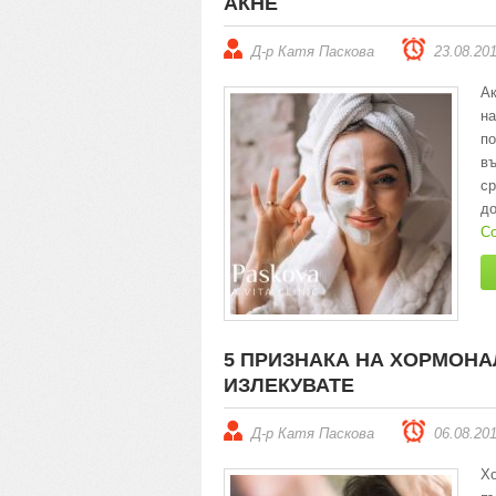
АКНЕ
Д-р Катя Паскова
23.08.20
Ак
н
п
в
ср
до
Co
5 ПРИЗНАКА НА ХОРМОНАЛ
ИЗЛЕКУВАТЕ
Д-р Катя Паскова
06.08.20
Хо