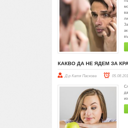
п
мо
ва
ли
За
ак
въ
КАКВО ДА НЕ ЯДЕМ ЗА К
Д-р Катя Паскова
05.08.20
Сл
да
из