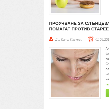
ПРОУЧВАНЕ ЗА СЛЪНЦЕЗА
ПОМАГАТ ПРОТИВ СТАРЕ
Д-р Катя Паскова
01.08.20
Ак
ф
ба
Сп
сл
но
н
re