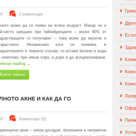
Гриж
19
2 коментара
Друг
нето може да се появи на всяка възраст. Макар че е
ай-често срещано при тийнейджърите – около 90% от
Есте
одрастващите го получават – това може да засегне и
ъзрастните. Независимо кога се появява, в
Здрав
еднотежките и тежките случаи, то оставя белези и води
 комплекс при някои хора, а дори и до асоциализиране.
Клин
ntinue reading
→
Кожа
Вижте повече
Кожа
Лазе
НОТО АКНЕ И КАК ДА ГО
Офор
19
Коментари (0)
Пигм
рмонално акне – онези досадни, болезнени и неприятни
Устн