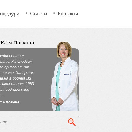
оцедури
Съвети
Контакти
 Катя Паскова
медицината е
вание. Аз следвам
о призвание от
о време. Завърших
цина в родния ми
 Пловдив през 1989
на, веднага след
а…
те повече