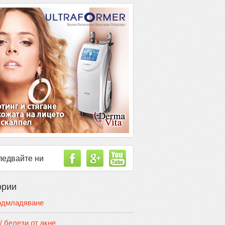
ледвайте ни
ории
одмладяване
/ белези от акне